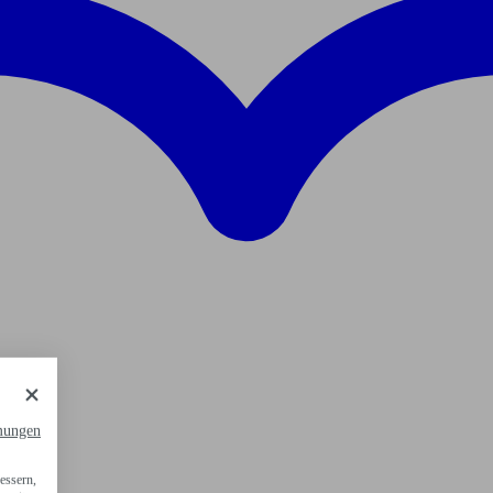
mungen
essern,