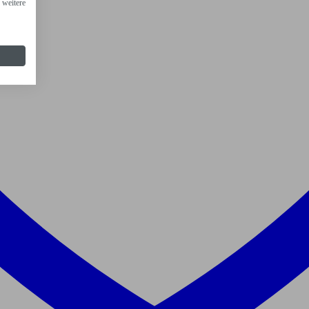
 weitere
n