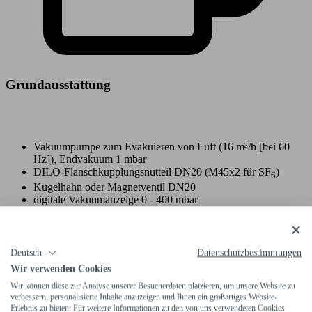
Grundausstattung
Vakuumpumpe zum Evakuieren von Luft (16 m³/h [bei 60
Hz]), Endvakuum 1 mbar
DILO-Flanschkupplungsnutteil DN20 (M45x2 für SF
)
6
Kugelhahn oder Magnetventil DN20
digitale Vakuumanzeige 0 - 400 mbar
elektrisches Anschlusskabel 3 m
Lackierung: Anthrazit
Deutsch
Datenschutzbestimmungen
Wir verwenden Cookies
Wir können diese zur Analyse unserer Besucherdaten platzieren, um unsere Website zu
verbessern, personalisierte Inhalte anzuzeigen und Ihnen ein großartiges Website-
Erlebnis zu bieten. Für weitere Informationen zu den von uns verwendeten Cookies