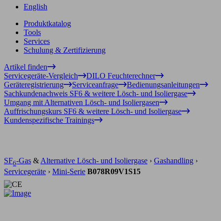
English
Produktkatalog
Tools
Services
Schulung & Zertifizierung
Artikel finden
Servicegeräte-Vergleich
DILO Feuchterechner
Geräteregistrierung
Serviceanfrage
Bedienungsanleitungen
Sachkundenachweis SF6 & weitere Lösch- und Isoliergase
Umgang mit Alternativen Lösch- und Isoliergasen
Auffrischungskurs SF6 & weitere Lösch- und Isoliergase
Kundenspezifische Trainings
SF
-Gas
&
Alternative Lösch- und Isoliergase
›
Gashandling
›
6
Servicegeräte
›
Mini-Serie
B078R09V1S15