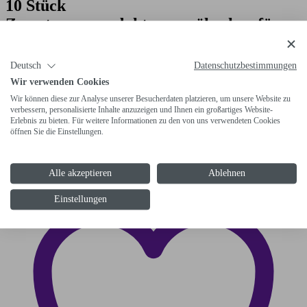
10 Stück
Zersetzungsproduktemessröhrchen für
Schwefeldioxid SO
Typ 50/b;
2
Messbereich 50 bis 500 ppm
Benötigt
Deutsch
Datenschutzbestimmungen
V
Wir verwenden Cookies
werden Gasprobenbeutel mit 1 l Volumen
Wir können diese zur Analyse unserer Besucherdaten platzieren, um unsere Website zu
(05-1025-R001)
verbessern, personalisierte Inhalte anzuzeigen und Ihnen ein großartiges Website-
Erlebnis zu bieten. Für weitere Informationen zu den von uns verwendeten Cookies
öffnen Sie die Einstellungen.
05-1026-R003
Alle akzeptieren
Ablehnen
Einstellungen