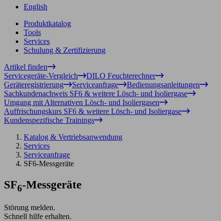
English
Produktkatalog
Tools
Services
Schulung & Zertifizierung
Artikel finden
Servicegeräte-Vergleich
DILO Feuchterechner
Geräteregistrierung
Serviceanfrage
Bedienungsanleitungen
Sachkundenachweis SF6 & weitere Lösch- und Isoliergase
Umgang mit Alternativen Lösch- und Isoliergasen
Auffrischungskurs SF6 & weitere Lösch- und Isoliergase
Kundenspezifische Trainings
Katalog & Vertriebsanwendung
Services
Serviceanfrage
SF6-Messgeräte
SF
-Messgeräte
6
Störung melden.
Schnell hilfe erhalten.