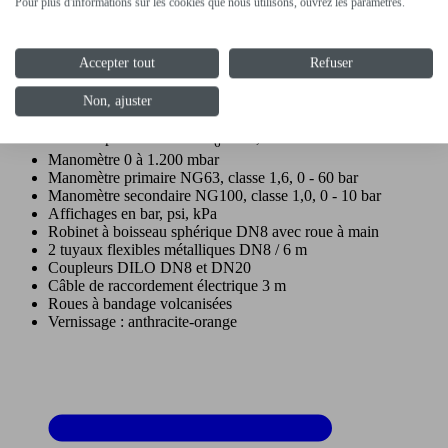
Pour plus d'informations sur les cookies que nous utilisons, ouvrez les paramètres.
Version standard
Accepter tout
Refuser
Pompe à vide pour faire le vide de l'air (16 m³/h [à 50 Hz] ;
19 m³/h [à 60 Hz]), vide final 1 mbar
Non, ajuster
Détendeur pour SF
6
Raccord pour bouteille SF
W21,8 x 1/14"
6
Manomètre 0 à 1.200 mbar
Manomètre primaire NG63, classe 1,6, 0 - 60 bar
Manomètre secondaire NG100, classe 1,0, 0 - 10 bar
Affichages en bar, psi, kPa
Robinet à boisseau sphérique DN8 avec roue à main
2 tuyaux flexibles métalliques DN8 / 6 m
Coupleurs DILO DN8 et DN20
Câble de raccordement électrique 3 m
Roues à bandage volcanisées
Vernissage : anthracite-orange