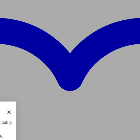
tialité
b,