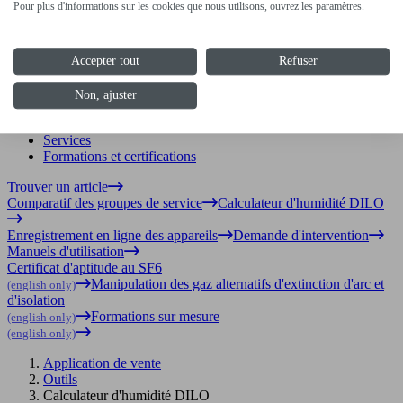
Pour plus d'informations sur les cookies que nous utilisons, ouvrez les paramètres.
Português
DILO Asia Pacific
Accepter tout
Refuser
English
Non, ajuster
Catalogue en ligne
Outils
Services
Formations et certifications
Trouver un article
Comparatif des groupes de service
Calculateur d'humidité DILO
Enregistrement en ligne des appareils
Demande d'intervention
Manuels d'utilisation
Certificat d'aptitude au SF6
Manipulation des gaz alternatifs d'extinction d'arc et
(english only)
d'isolation
Formations sur mesure
(english only)
(english only)
Application de vente
Outils
Calculateur d'humidité DILO