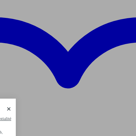
tialité
b,